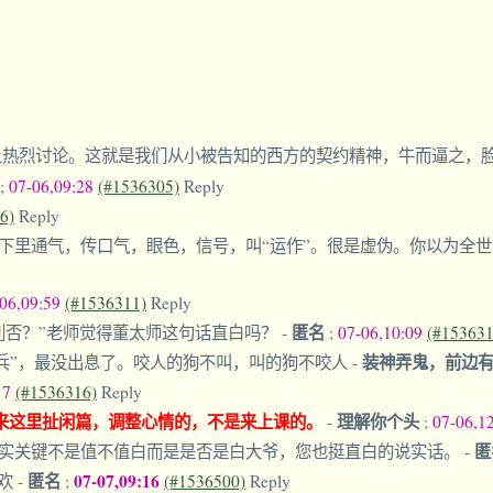
网上热烈讨论。这就是我们从小被告知的西方的契约精神，牛而逼之，
;
07-06,09:28
(#1536305)
Reply
6)
Reply
下里通气，传口气，眼色，信号，叫“运作”。很是虚伪。你以为全
-06,09:59
(#1536311)
Reply
匿名
利否？”老师觉得董太师这句话直白吗？
-
;
07-06,10:09
(#153631
装神弄鬼，前边
之兵”，最没出息了。咬人的狗不叫，叫的狗不咬人
-
17
(#1536316)
Reply
来这里扯闲篇，调整心情的，不是来上课的。
理解你个头
-
;
07-06,1
匿
实关键不是值不值白而是是否是白大爷，您也挺直白的说实话。
-
匿名
07-07,09:16
喜欢
-
;
(#1536500)
Reply