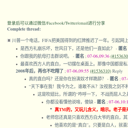
登录后可以通过微信/Facebook/Twitter/email进行分享
Complete thread:
川普一个电话，FIFA把美国得到的红牌推迟了一年。引起
匿名
是西方礼崩乐坏，世风日下，还是他们一直如此？
-
匿名
你跟我的航母打击群说吧。
-
;
07-06,09:36
(#153630
最喜欢西方人的直白，一切摆在桌面上。那像中国都是私
2008年后，再也不吃翔了
;
07-06,09:55
(#1536310)
Reply
匿名
真的直白吗？还是你在扮演奴才样跪舔？
-
;
07
“天下事在我！我今为之，谁敢不从？汝视我之剑不
这是吹妞比，所谓的“咋呼一下， 不战而屈人
匿名
你都没看懂他说啥，傻缺
-
;
07-06,10:
真TM的，又玩儿含义，暗示。老子是
老师您还真是只喜欢西方白大爷的直白，其
他喜欢的是“真白”。只要是白人，就