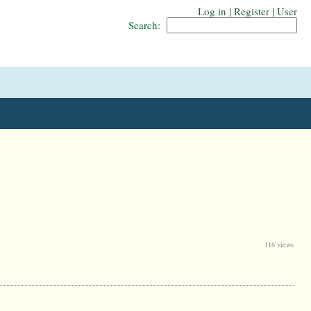
Log in
|
Register
|
User
Search:
116 views