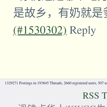
是故乡，有奶就是
(#1530302)
Reply
1329271 Postings in 193845 Threads, 2660 registered users, 507 use
RSS T