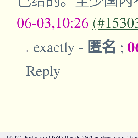
己给的。至少国内
06-03,10:26
(#1530
匿名
0
exactly
-
;
Reply
1329271 Postings in 193845 Threads, 2660 registered users, 575 use