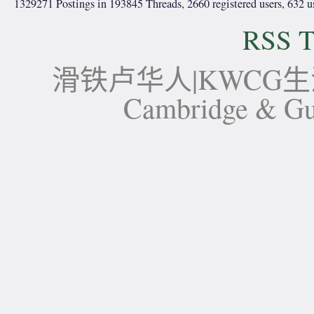
1329271 Postings in 193845 Threads, 2660 registered users, 632 use
RSS T
滑铁卢华人|KWCG生活论坛-
Cambridge 