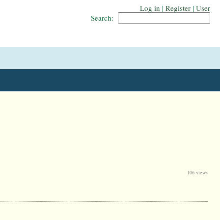
Log in
|
Register
|
User
Search:
106 views