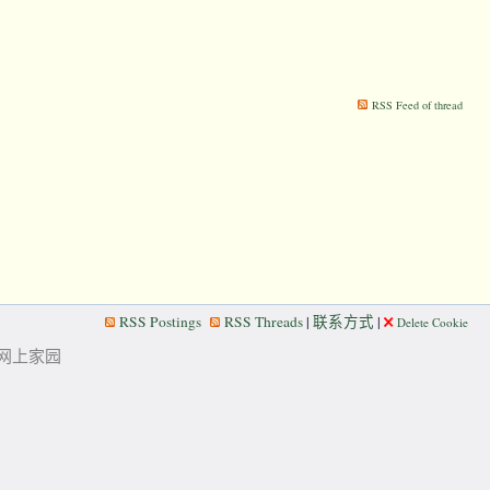
RSS Feed of thread
RSS Postings
RSS Threads
|
联系方式
|
Delete Cookie
华人的网上家园