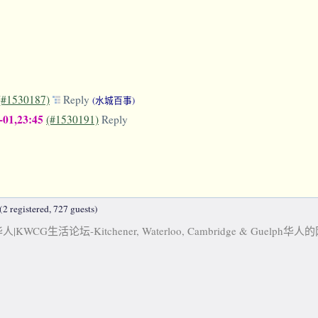
(#1530187)
Reply
(水城百事)
-01,23:45
(#1530191)
Reply
2 registered, 727 guests)
KWCG生活论坛-Kitchener, Waterloo, Cambridge & Guelph