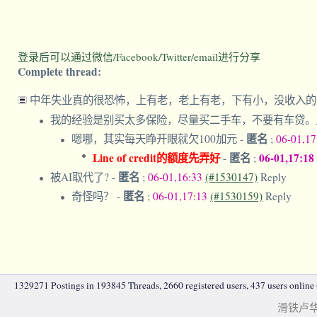
登录后可以通过微信/Facebook/Twitter/email进行分享
Complete thread:
中年失业真的很恐怖，上有老，老上有老，下有小，没收入
我的经验是别买太多保险，尽量买二手车，不要有车贷
匿名
嗯哪，其实每天睁开眼就欠100加元
-
;
06-01,1
Line of credit的额度先弄好
匿名
06-01,17:18
-
;
匿名
被AI取代了?
-
;
06-01,16:33
(#1530147)
Reply
匿名
奇怪吗？
-
;
06-01,17:13
(#1530159)
Reply
1329271 Postings in 193845 Threads, 2660 registered users, 437 users online (
滑铁卢华人|