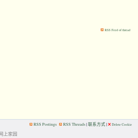
RSS Feed of thread
RSS Postings
RSS Threads
|
联系方式
|
Delete Cookie
华人的网上家园