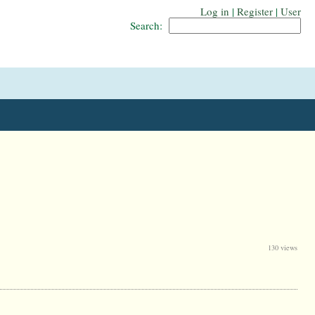
Log in
|
Register
|
User
Search:
130 views