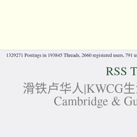
1329271 Postings in 193845 Threads, 2660 registered users, 791 use
RSS T
滑铁卢华人|KWCG生活论坛-
Cambridge 