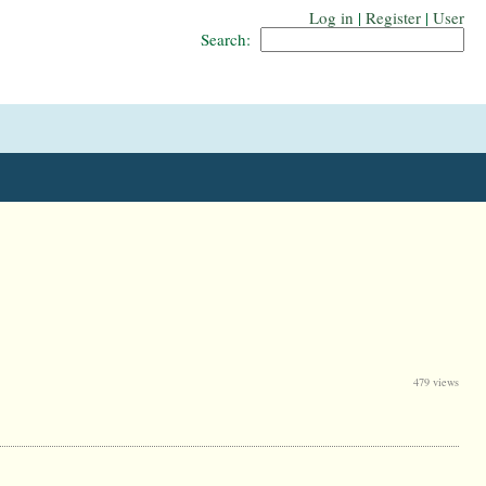
Log in
|
Register
|
User
Search:
479 views