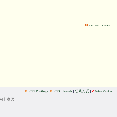
RSS Feed of thread
RSS Postings
RSS Threads
|
联系方式
|
Delete Cookie
华人的网上家园