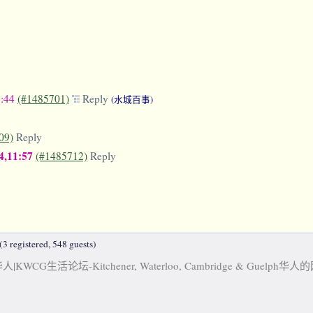
1:44
(#1485701)
Reply
(水城百事)
09)
Reply
4,11:57
(#1485712)
Reply
3 registered, 548 guests)
KWCG生活论坛-Kitchener, Waterloo, Cambridge & Guelph