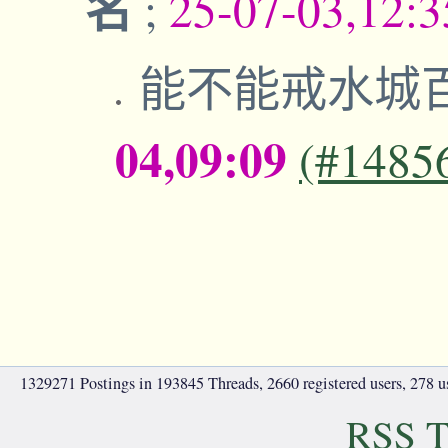
名
;
25-07-03,12:
能不能戒水城
04,09:09
(#1485
1329271 Postings in 193845 Threads, 2660 registered users, 278 use
RSS T