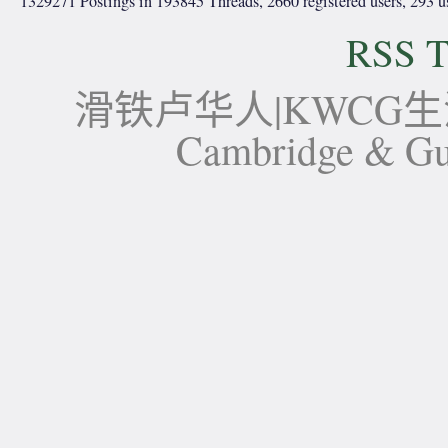
1329271 Postings in 193845 Threads, 2660 registered users, 293 use
RSS T
滑铁卢华人|KWCG生活论坛-
Cambridge 