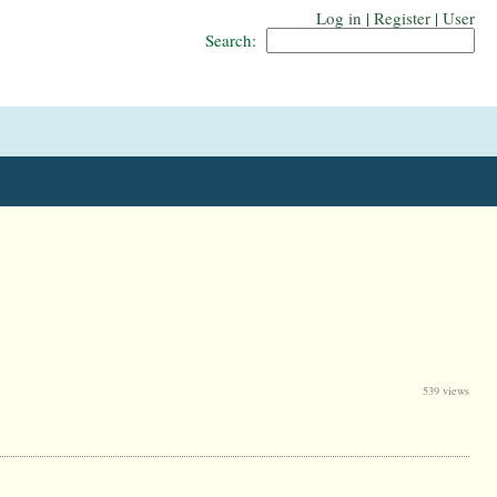
Log in
|
Register
|
User
Search:
539 views