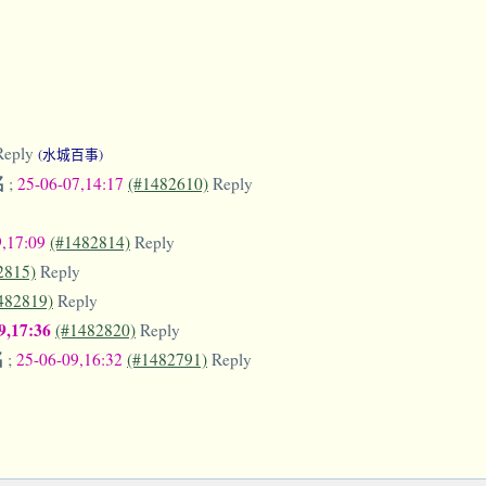
Reply
(水城百事)
名
;
25-06-07,14:17
(#1482610)
Reply
9,17:09
(#1482814)
Reply
2815)
Reply
482819)
Reply
9,17:36
(#1482820)
Reply
名
;
25-06-09,16:32
(#1482791)
Reply