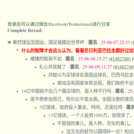
登录后可以通过微信/Facebook/Twitter/email进行分享
Complete thread:
匿名
果然球运及国运，国足被踢出世界杯
-
;
25-06-07,22:33
(
什么的智障才会这么认为，看看尼日利亚巴拉圭都好过加
匿名
楼猪的智商不如
-
;
25-06-08,15:27
(#1482700)
匿名
扎心井底蛙了
-
;
25-06-09,11:27
(#1482740
井蛙以为足球排名是国运排名，巴西乌拉圭
美加没有国家体育总局，我们政府不
匿名
14亿中国挑不出几个踢足球的，是人种不行吗
-
;
25
是不想参加而已，性价比不是太高。全国注册的球
匿
3亿球迷，政府投入重金，呵呵，还是拉垮
-
13亿球迷，一个人投资1000万，就很多
不是钱的事儿，是人种，文化的事儿
没文化的就可以踢得好一点？知