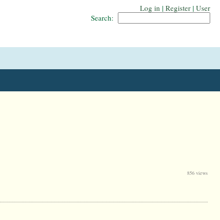
Log in
|
Register
|
User
Search:
856 views