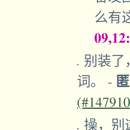
么有
09,12
别装了
词。
-
(#147910
操，别