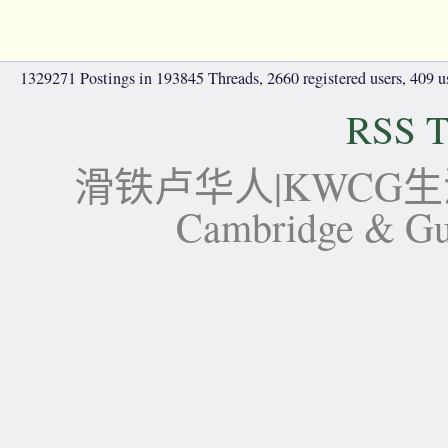
1329271 Postings in 193845 Threads, 2660 registered users, 409 use
RSS T
滑铁卢华人|KWCG生活论坛-
Cambridge 