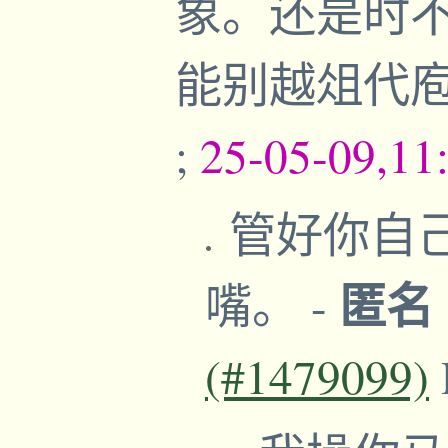
象。还是时
能别越俎代庖
;
25-05-09,11
管好你自
匿名
嘴。
-
(#1479099)