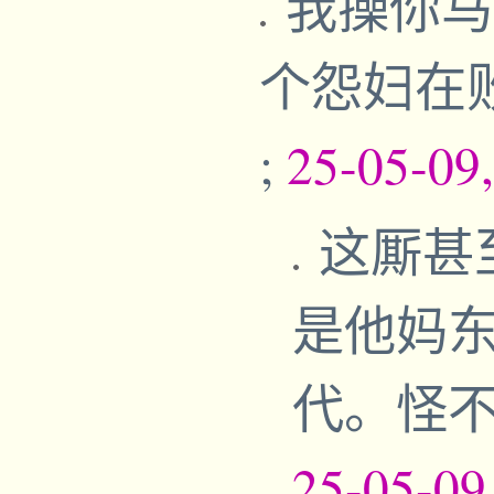
我操你马
个怨妇在
;
25-05-09
这厮甚
是他妈
代。怪
25-05-09