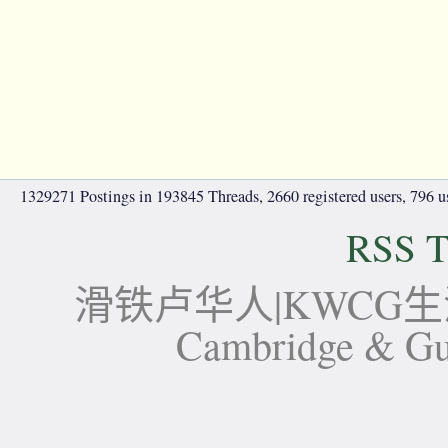
1329271 Postings in 193845 Threads, 2660 registered users, 796 use
RSS T
滑铁卢华人|KWCG生活论坛-
Cambridge 