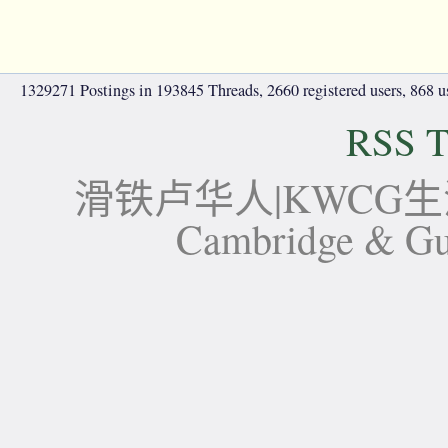
1329271 Postings in 193845 Threads, 2660 registered users, 868 use
RSS T
滑铁卢华人|KWCG生活论坛-
Cambridge 