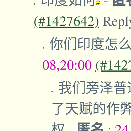
(#1427642)
Repl
你们印度怎
08,20:00
(#142
我们旁泽普
了天赋的作
匿名
权
-
;
24