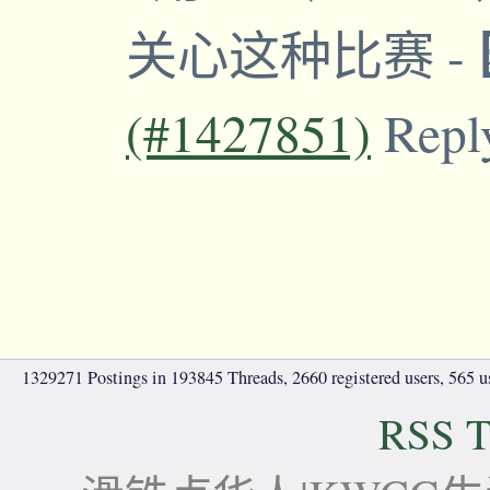
关心这种比赛
-
(#1427851)
Repl
1329271 Postings in 193845 Threads, 2660 registered users, 565 use
RSS T