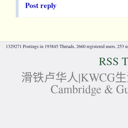
Post reply
1329271 Postings in 193845 Threads, 2660 registered users, 253 use
RSS T
滑铁卢华人|KWCG生活论坛-
Cambridge 