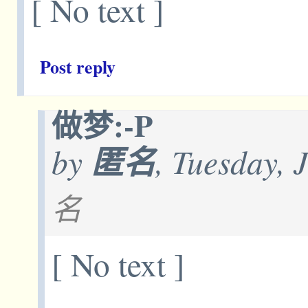
[ No text ]
Post reply
做梦:-P
by
匿名
, Tuesday, 
名
[ No text ]