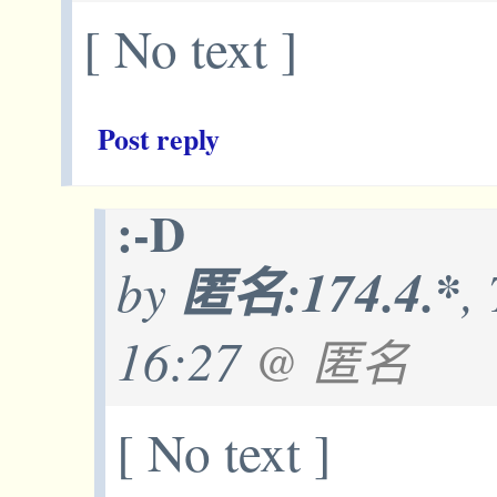
[ No text ]
Post reply
:-D
by
匿名:174.4.*
,
16:27
@ 匿名
[ No text ]