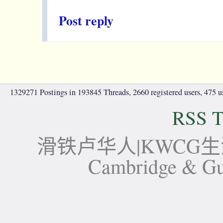
Post reply
1329271 Postings in 193845 Threads, 2660 registered users, 475 use
RSS T
滑铁卢华人|KWCG生活论坛-
Cambridge 