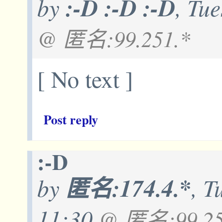
by
:-D :-D :-D
, Tu
@ 匿名:99.251.*
[ No text ]
Post reply
:-D
by
匿名:174.4.*
, T
11:30
@ 匿名:99.25