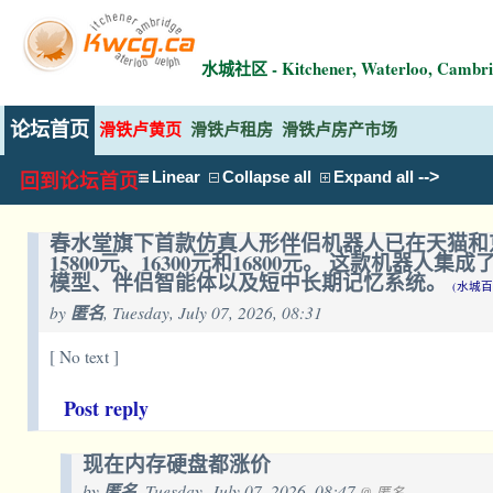
水城社区 - Kitchener, Waterloo, Ca
论坛首页
滑铁卢黄页
滑铁卢租房
滑铁卢房产市场
-->
Linear
Collapse all
Expand all
回到论坛首页
春水堂旗下首款仿真人形伴侣机器人已在天猫和京东
15800元、16300元和16800元。 这款
模型、伴侣智能体以及短中长期记忆系统。
(水城百
by
匿名
, Tuesday, July 07, 2026, 08:31
[ No text ]
Post reply
现在内存硬盘都涨价
by
匿名
, Tuesday, July 07, 2026, 08:47
@ 匿名