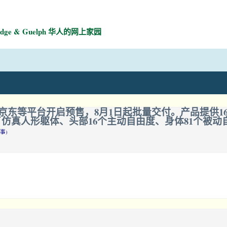
mbridge & Guelph 华人的网上家园
等平台开启预售，8月1日起批量交付。产品提供160cm
机器人集成了仿真人形躯体、头部16个主动自由度、身体81
事)