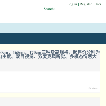
Log in
|
Register
|
User
Search:
、165cm、170cm三种身高规格，起售价分别为
个被动自由度、双目视觉、双麦克风听觉、多模态情感大
104 views