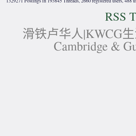
1329271 Postings in 193845 Threads, 2660 registered users, 488 use
RSS T
滑铁卢华人|KWCG生活论坛-
Cambridge 