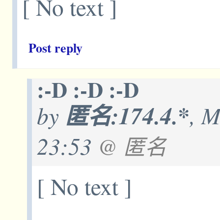
[ No text ]
Post reply
:-D :-D :-D
by
匿名:174.4.*
, M
23:53
@ 匿名
[ No text ]