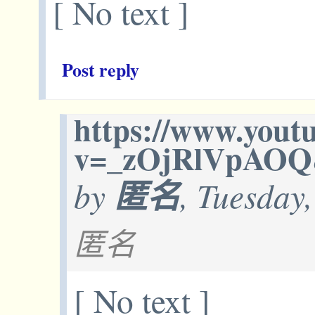
[ No text ]
Post reply
https://www.yout
v=_zOjRlVpAOQ
by
匿名
, Tuesday
匿名
[ No text ]