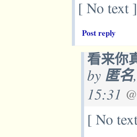
[ No text 
Post reply
看来你
by
匿名
15:31
@
[ No text