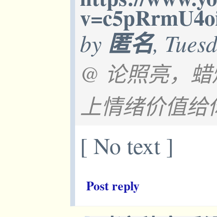
v=c5pRrmU4o
by
匿名
, Tues
@ 论照亮，蜡
上情绪价值给
[ No text ]
Post reply