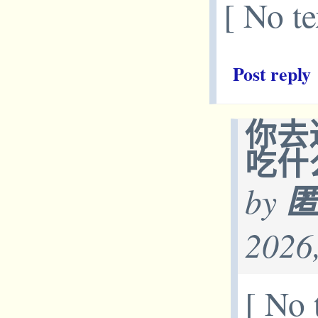
[ No te
Post reply
你去
吃什
by
2026
[ No 