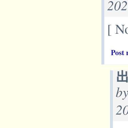
202
[ No
Post 
b
2