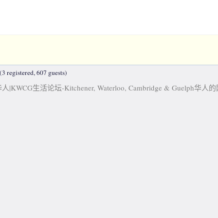
3 registered, 607 guests)
KWCG生活论坛-Kitchener, Waterloo, Cambridge & Guelph