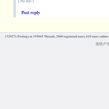
[ No text ]
Post reply
1329271 Postings in 193845 Threads, 2660 registered users, 610 users online (
滑铁卢华人|