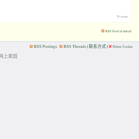
79 views
RSS Feed of thread
RSS Postings
RSS Threads
|
联系方式
|
Delete Cookie
华人的网上家园