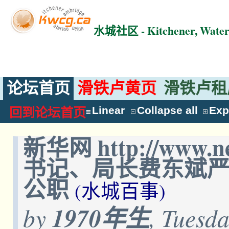
水城社区 - Kitchener, Wat
论坛首页
滑铁卢黄页
滑铁卢租
Linear
Collapse all
Exp
回到论坛首页
新华网 http://www
书记、局长费东斌
公职
(水城百事)
by
1970年生
, Tuesd