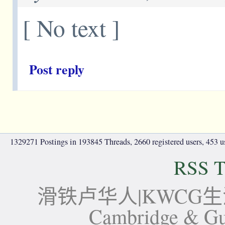
[ No text ]
Post reply
1329271 Postings in 193845 Threads, 2660 registered users, 453 use
RSS T
滑铁卢华人|KWCG生活论坛-
Cambridge 