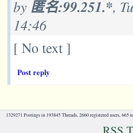
by
匿名:99.251.*
, T
14:46
[ No text ]
Post reply
1329271 Postings in 193845 Threads, 2660 registered users, 665 use
RSS T