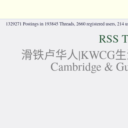
1329271 Postings in 193845 Threads, 2660 registered users, 214 use
RSS T
滑铁卢华人|KWCG生活论坛-
Cambridge 