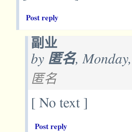
Post reply
副业
by
匿名
, Monday,
匿名
[ No text ]
Post reply