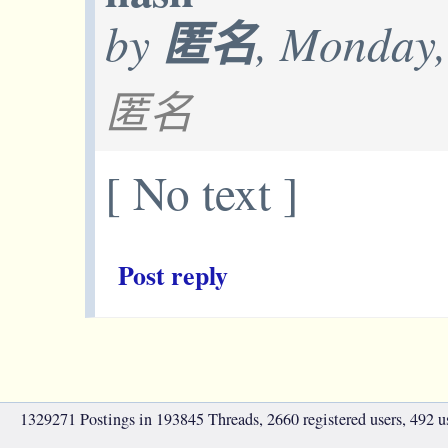
by
匿名
, Monday,
匿名
[ No text ]
Post reply
1329271 Postings in 193845 Threads, 2660 registered users, 492 use