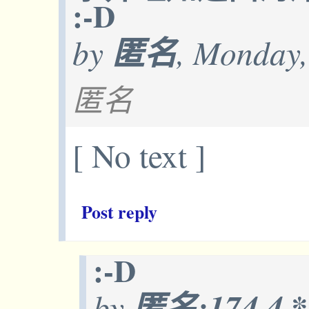
:-D
by
匿名
, Monday,
匿名
[ No text ]
Post reply
:-D
by
匿名:174.4.*