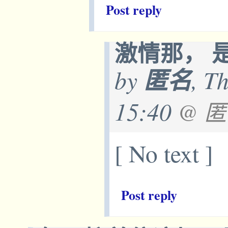
Post reply
激情那， 
by
匿名
, T
15:40
@ 
[ No text ]
Post reply