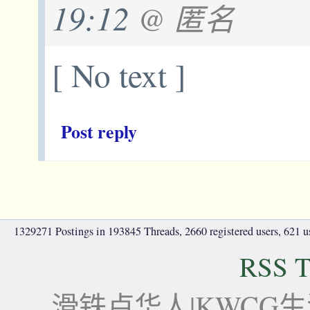
19:12
@ 匿名
[ No text ]
Post reply
1329271 Postings in 193845 Threads, 2660 registered users, 621 use
RSS T
滑铁卢华人|KWCG生活论坛-