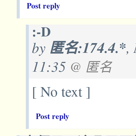
Post reply
:-D
by
匿名:174.4.*
,
11:35
@ 匿名
[ No text ]
Post reply