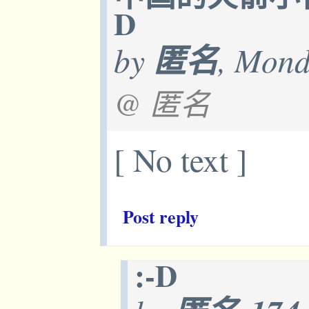
D
by
匿名
, Mond
@ 匿名
[ No text ]
Post reply
:-D