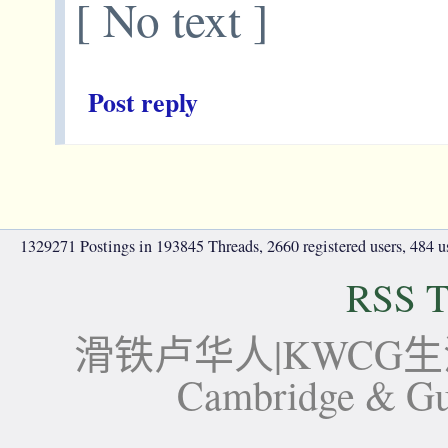
[ No text ]
Post reply
1329271 Postings in 193845 Threads, 2660 registered users, 484 use
RSS T
滑铁卢华人|KWCG生活论坛-
Cambridge 