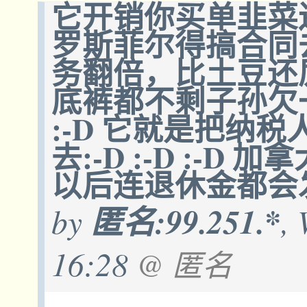
它开销你买单韭菜还
罗斯菲尔得搞合同
务翻倍，比土豆还
底裤都不剩子孙欠一屁胡债
:-D 它就是把纳
去:-D :-D :-
以后连退休金都会
by
匿名:99.251.*
,
16:28
@ 匿名