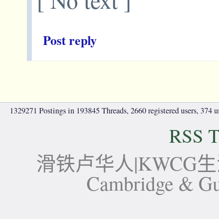
Post reply
1329271 Postings in 193845 Threads, 2660 registered users, 374 use
RSS T
滑铁卢华人|KWCG生活论坛-
Cambridge 