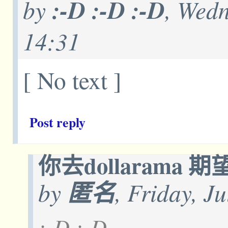
by
:-D :-D :-D
, Wedn
14:31
[ No text ]
Post reply
你去dollaram
by
匿名
, Friday, J
:-D :-D