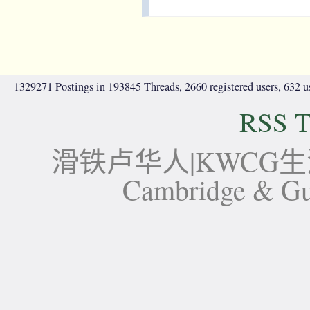
1329271 Postings in 193845 Threads, 2660 registered users, 632 use
RSS T
滑铁卢华人|KWCG生活论坛-
Cambridge 