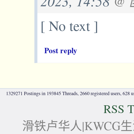
2023, 14:58
@
[ No text ]
Post reply
1329271 Postings in 193845 Threads, 2660 registered users, 628 use
RSS T
滑铁卢华人|KWCG生活论坛-